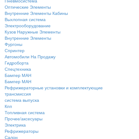
Пневмосистема
Оптические Элементы
Внутренние Элементы Кабины
Выхлопная система
Электрооборудование
Кузов Наружные Элементы
Внутренние Элементы
Фургоны
Спринтер
Автомобили На Продажу
Гидроборта
Спецтехника
Бампер МАН
Бампер МАН
Рефрижераторные установки и комплектующие
трансмиссия
система выпуска
Кпп
Топливная система
Прочее/аксесуары
Электрика
Рефрижераторы
Салон