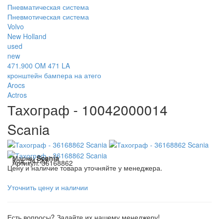
Пневматическая система
Пневмотическая система
Volvo
New Holland
used
new
471.900 OM 471 LA
кронштейн бампера на атего
Arocs
Actros
Тахограф - 10042000014
Scania
Марка:
Scania
Код:
34123
Артикул:
36168862
Цену и наличие товара уточняйте у менеджера.
Уточнить цену и наличии
Есть вопросы? Задайте их нашему менеджеру!