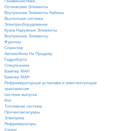
Пневмосистема
Оптические Элементы
Внутренние Элементы Кабины
Выхлопная система
Электрооборудование
Кузов Наружные Элементы
Внутренние Элементы
Фургоны
Спринтер
Автомобили На Продажу
Гидроборта
Спецтехника
Бампер МАН
Бампер МАН
Рефрижераторные установки и комплектующие
трансмиссия
система выпуска
Кпп
Топливная система
Прочее/аксесуары
Электрика
Рефрижераторы
Салон