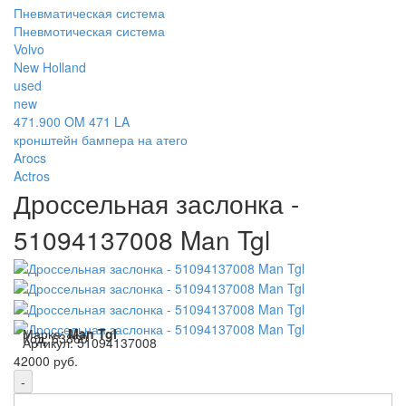
Пневматическая система
Пневмотическая система
Volvo
New Holland
used
new
471.900 OM 471 LA
кронштейн бампера на атего
Arocs
Actros
Дроссельная заслонка -
51094137008 Man Tgl
Марка:
Man Tgl
Код:
63860
Артикул:
51094137008
42000 руб.
-