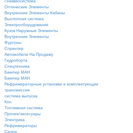
Пневмосистема
Оптические Элементы
Внутренние Элементы Кабины
Выхлопная система
Электрооборудование
Кузов Наружные Элементы
Внутренние Элементы
Фургоны
Спринтер
Автомобили На Продажу
Гидроборта
Спецтехника
Бампер МАН
Бампер МАН
Рефрижераторные установки и комплектующие
трансмиссия
система выпуска
Кпп
Топливная система
Прочее/аксесуары
Электрика
Рефрижераторы
Салон