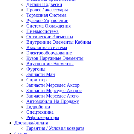
Детали Подвески
Прочее / аксессуары
Тормозная Система
Рулевое Управление
Система Охлаждения
Пневмосистема
Оптические Элементы
Внутренние Элементы Кабины
Выхлопная система
Электрооборудование
Кузов Наружные Элементы
Внутренние Элементы
Фургоны
Запчасти Ман
Спринтер
Запчасти Мерседес Аксор
Запчасти Мерседес Актрос
Запчасти Мерседес Атего
Автомобили На Продажу
Гидроборта
Спецтехника
Рефрижераторы
Доставка/оплата
Гарантия / Условия возврата
Скупка