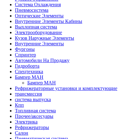
Система Охлаждения
Пневмосистема
Оптические Элементы
Внутренние Элементы Кабины
Выхлопная система
Электрооборудование
Кузов Наружные Элементы
Внутренние Элементы
Фургоны
Спринтер
Автомобили На Продажу
Гидроборта
Спецтехника
Бампер МАН
Бампер МАН
Рефрижераторные установки и комплектующие
трансмиссия
система выпуска
Кпп
Топливная система
Прочее/аксесуары
Электрика
Рефрижераторы
Салон
Пневматическая система