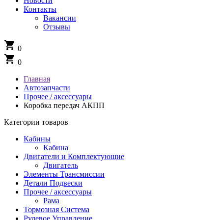
Новости
Контакты
Вакансии
Отзывы
shopping_cart
0
shopping_cart
0
Главная
Автозапчасти
Прочее / аксессуары
Коробка передач АКПП
Категории товаров
Кабины
Кабина
Двигатели и Комплектующие
Двигатель
Элементы Трансмиссии
Детали Подвески
Прочее / аксессуары
Рама
Тормозная Система
Рулевое Управление