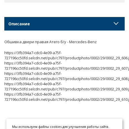
Описание
Обшивка двери правая Атего б/у - Mercedes-Benz
https://3fb394a7-cdc0-4e09-a75f-
727196cc50fd.selcdn.net/pub/c797/productphoto/0002/29/0002_29_606.j
https://3fb394a7-cdc0-4e09-a75f-
727196cc50fd.selcdn.net/pub/c797/productphoto/0002/29/0002_29_607.j
https://3fb394a7-cdc0-4e09-a75f-
727196cc50fd.selcdn.net/pub/c797/productphoto/0002/29/0002_29_608.j
https://3fb394a7-cdc0-4e09-a75f-
727196cc50fd.selcdn.net/pub/c797/productphoto/0002/29/0002_29_609.j
https://3fb394a7-cdc0-4e09-a75f-
727196cc50fd.selcdn.net/pub/c797/productphoto/0002/29/0002_29_610.
Мы используем файлы cookies для улучшения работы сайта.