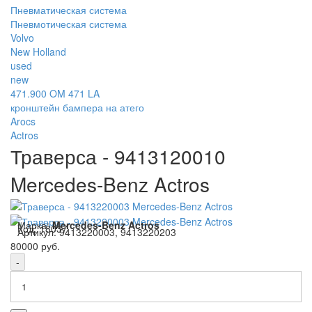
Пневматическая система
Пневмотическая система
Volvo
New Holland
used
new
471.900 OM 471 LA
кронштейн бампера на атего
Arocs
Actros
Траверса - 9413120010
Mercedes-Benz Actros
Марка:
Mercedes-Benz Actros
Код:
18037
Артикул:
9413220003, 9413220203
80000 руб.
-