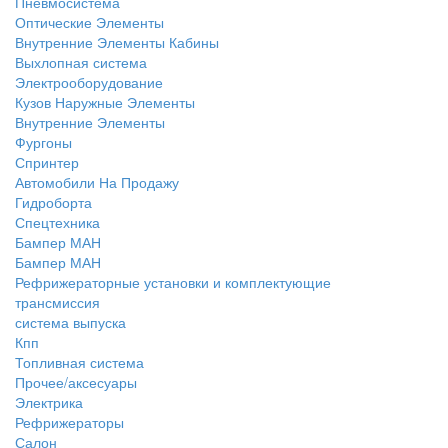
Пневмосистема
Оптические Элементы
Внутренние Элементы Кабины
Выхлопная система
Электрооборудование
Кузов Наружные Элементы
Внутренние Элементы
Фургоны
Спринтер
Автомобили На Продажу
Гидроборта
Спецтехника
Бампер МАН
Бампер МАН
Рефрижераторные установки и комплектующие
трансмиссия
система выпуска
Кпп
Топливная система
Прочее/аксесуары
Электрика
Рефрижераторы
Салон