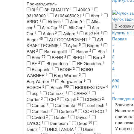
Артикул: 2
Производитель
5
1
1
3f
3F QUALITY
40000
1
1
1
93138000
81084050021
Aber
Чулок задн
1
1
1
ABRO
Airtech
Alan 9
Alfa-
В корзину
6
45
1
car
Alfa-Car
AlfaCar
Alfa
Купить в 1 
1
2
1
4
Car
Anteo
Astero
AUGER
Первая
45
1
Auger
AUTOCOMPONENT
AVL
«
1
5
1
KRAFTTECHNIK
Ayfar
Bagen
1
2
1
2
1
BAR
Bar cargolift
Bason
Bbc
2
75
3
1
2
Behr
BEHR
BERU
Beru
3
2
1
1
BF
Bf goodrich
BF Goodrich
4
1
2
Blaupunkt
BOGE
BORG
...
1
3
WARNER
Borg Warner
690
17
9
BorgWarner
Borgwarner
691
8
195
4
BOSCH
Bosch
BRIDGESTONE
»
1
1
1
bsg
Camozzi
CAREX
Последняя
3
5
2
2
Carrier
CEI
Cojali
COMBO
Запчасти
7
10
1
Combo
Continental
contitech
Наша ком
7
6
1
Contitech
Corteco
CORTECO
оригинал
2
1
1
Covind
Dautel
Dayco
привлека
1
1
30
DAYCO
Demosan
Depo
У нас вы
1
1
Deutz
DHOLLANDIA
Diesel