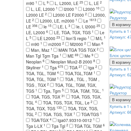
1
9
25
2
m90
L
L, L2000, LE
L, LE
1
1
10
L, LE, L2000
l2000
L2000
2
2
L2000 LE
L2000 LE F2000
L2000,
Редуктор
2
1
1613
LE
L2000, LE, m2000
Le
В корзину
356
15
3
25
LE
le
LE, L
le, l, l2000
Купить в 1 
6
1
LE, L2000
LE, TGA, TGX, TGS
Le
Артикул: 4
5
23
1
1
L
LE L2000
lion’S regio
M/L
1
2
2
6
m90
m2000
M2000
Man
1
2
Man, Maz
MAN TGA TGS TGX
Блок цили
1
69
9
Man Tgl Tgm Tga
ME
Me
6
8
Neoplan
Neoplan Mux2-B 2000
В корзину
1
675
27
2
Skyliner
Tga
TGA
tga
Купить в 1 
4
1
TGA, TGL, TGM
TGA,TGL,TGM
Артикул: 6
1
TGA, TGL, TGM
TGA , TGL , TGM ,
2
TGS , TGX
TGA, TGL, TGM, TGX,
1
5
1
TGS
Tga, Tgm
TGA, TGM, TGL,
Редуктор
31
TGA, TGS, TGX
TGA, TGS, TGX,
В корзину
4
2
TGL
TGA, TGS, TGX, TGL, Le
Купить в 1 
133
TGA, TGX, TGS
TGA, TGX, TGS,
Артикул: 6
2
1
1
TGL
TGA. TGS, TGX
TGA/TGS
4
1
TGA/TGX
tga07.93310-0012
1
2
6
Tga L-LX
Tga Tgl
TGA TGL TGM
Коленвал
2
1