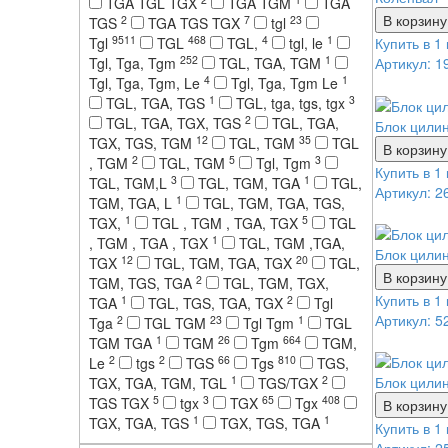
TGA TGL TGX
TGA TGM
TGA
В корзину
2
7
23
TGS
TGA TGS TGX
tgl
9511
468
4
1
Tgl
TGL
TGL,
tgl, le
Купить в 1 
252
1
Tgl, Tga, Tgm
TGL, TGA, TGM
Артикул: 1
4
1
Tgl, Tga, Tgm, Le
Tgl, Tga, Tgm Le
1
3
TGL, TGA, TGS
TGL, tga, tgs, tgx
2
TGL, TGA, TGX, TGS
TGL, TGA,
Блок цили
12
35
TGX, TGS, TGM
TGL, TGM
TGL
В корзину
2
5
3
, TGM
TGL, TGM
Tgl, Tgm
Купить в 1 
3
1
TGL, TGM,L
TGL, TGM, TGA
TGL,
Артикул: 2
1
TGM, TGA, L
TGL, TGM, TGA, TGS,
1
5
TGX,
TGL , TGM , TGA, TGX
TGL
1
, TGM , TGA , TGX
TGL, TGM ,TGA,
Блок цили
12
20
TGX
TGL, TGM, TGA, TGX
TGL,
В корзину
2
TGM, TGS, TGA
TGL, TGM, TGX,
Купить в 1 
1
2
TGA
TGL, TGS, TGA, TGX
Tgl
Артикул: 5
2
23
1
Tga
TGL TGM
Tgl Tgm
TGL
1
26
664
TGM TGA
TGM
Tgm
TGM,
2
2
66
810
Le
tgs
TGS
Tgs
TGS,
1
2
Блок цили
TGX, TGA, TGM, TGL
TGS/TGX
5
3
65
408
TGS TGX
tgx
TGX
Tgx
В корзину
1
1
TGX, TGA, TGS
TGX, TGS, TGA
Купить в 1 