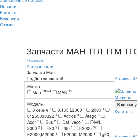
Новости
Контакты
Вакансии
Отзывы
Запчасти МАН ТГЛ ТГМ ТГ
Главная
Автозапчасти
Запчасти Ман
Подбор запчастей
Артикул: 4
Марка
18624
12
Man
MAN
Машина
Модель
В корзину
1
1
1
8 серия
8.163 L2000
2000
Купить в 1 
1
3
3
81255030322
Actros
Atego
2
2
1
Axor
Bus
Daf Iveco
F/M/L
2
2
1
32
2000
F90
f90
F2000
2
2
F2000,M2000
F2000, M2000
g90,
Артикул: 6