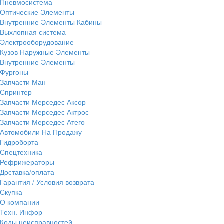
Пневмосистема
Оптические Элементы
Внутренние Элементы Кабины
Выхлопная система
Электрооборудование
Кузов Наружные Элементы
Внутренние Элементы
Фургоны
Запчасти Ман
Спринтер
Запчасти Мерседес Аксор
Запчасти Мерседес Актрос
Запчасти Мерседес Атего
Автомобили На Продажу
Гидроборта
Спецтехника
Рефрижераторы
Доставка/оплата
Гарантия / Условия возврата
Скупка
О компании
Техн. Инфор
Коды неисправностей