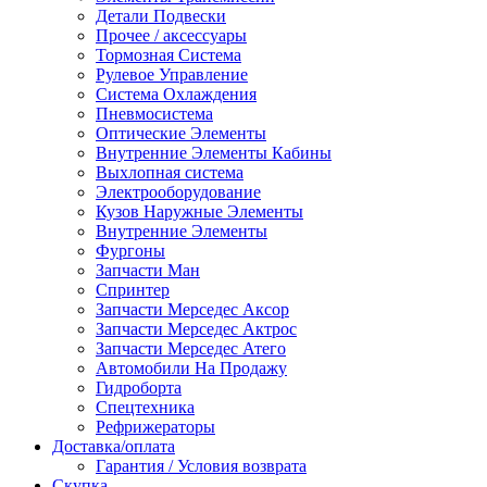
Детали Подвески
Прочее / аксессуары
Тормозная Система
Рулевое Управление
Система Охлаждения
Пневмосистема
Оптические Элементы
Внутренние Элементы Кабины
Выхлопная система
Электрооборудование
Кузов Наружные Элементы
Внутренние Элементы
Фургоны
Запчасти Ман
Спринтер
Запчасти Мерседес Аксор
Запчасти Мерседес Актрос
Запчасти Мерседес Атего
Автомобили На Продажу
Гидроборта
Спецтехника
Рефрижераторы
Доставка/оплата
Гарантия / Условия возврата
Скупка