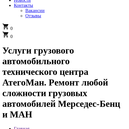
Новости
Контакты
Вакансии
Отзывы
shopping_cart
0
shopping_cart
0
Услуги грузового
автомобильного
технического центра
АтегоМан. Ремонт любой
сложности грузовых
автомобилей Мерседес-Бенц
и МАН
Главная