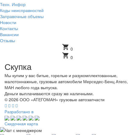
Техн. Инфор
Коды неисправностей
Заправочные объемы
Новости
Контакты
Вакансии
Отзывы
shopping_cart
0
shopping_cart
0
Скупка
Мы купим у вас битые, горелые и разукомплектованные,
малотоннажные, грузовые автомобили Мерседес-Бенц Атего,
МАН любого года выпуска.
Деньги выплачиваются сразу же наличными.
© 2026 ООО «АТЕГОМАН» грузовые автозапчасти
Разработано в
Скидочная карта